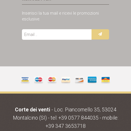
Inserisci la tua mail e ricevi le promozioni
esclusive.
Corte dei venti
- Loc. Piancornello 35, 53024
Montalcino (SI) - tel: +39 0577 844035 - mobile:
+39 347 3653718