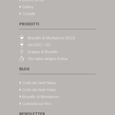
Dicono di noi
Gallery
Contatti
PRODOTTI
Brunello di Montalcino DOCG
Vini DOC / IGT
Grappa di Brunello
Olio extra vergine d'oliva
BLOG
Corte dei Venti News
Corte dei Venti Video
Brunello di Montalcino
Curiosità sul Vino
NEWSLETTER